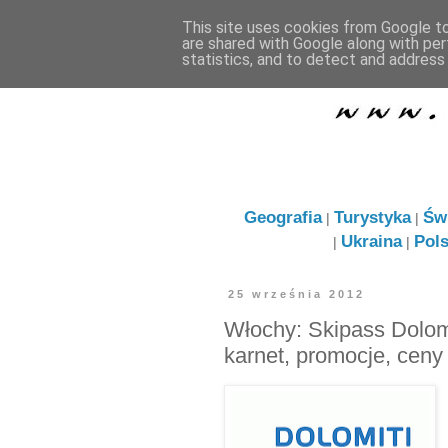
This site uses cookies from Google to 
are shared with Google along with per
statistics, and to detect and address
Geografia
Turystyka
Św
|
|
Ukraina
Pol
|
|
25 września 2012
Włochy: Skipass Dolomit
karnet, promocje, ceny