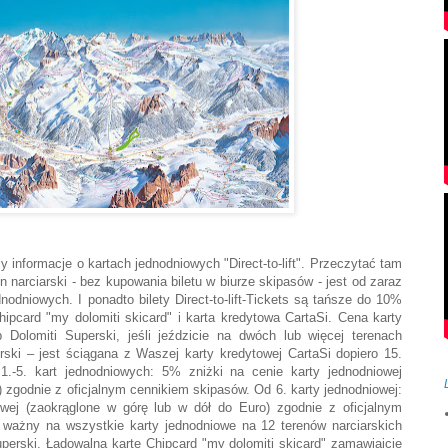
y informacje o kartach jednodniowych "Direct-to-lift". Przeczytać tam
narciarski - bez kupowania biletu w biurze skipasów - jest od zaraz
nodniowych. I ponadto bilety Direct-to-lift-Tickets są tańsze do 10%
Chipcard "my dolomiti skicard" i karta kredytowa CartaSi. Cena karty
b Dolomiti Superski, jeśli jeździcie na dwóch lub więcej terenach
erski – jest ściągana z Waszej karty kredytowej CartaSi dopiero 15.
1.-5. kart jednodniowych: 5% zniżki na cenie karty jednodniowej
) zgodnie z oficjalnym cennikiem skipasów. Od 6. karty jednodniowej:
wej (zaokrąglone w górę lub w dół do Euro) zgodnie z oficjalnym
est ważny na wszystkie karty jednodniowe na 12 terenów narciarskich
uperski. Ładowalną kartę Chipcard "my dolomiti skicard" zamawiajcie