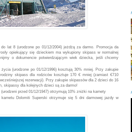
 do lat 8 (urodzone po 01/12/2004) jeżdżą za darmo. Promocja da
orosły opiekujący się dzieckiem ma wykupiony skipass w normalnej
mnijmy o dokumencie potwierdzającym wiek dziecka, jeśli chcemy
 życia (urodzone po 01/12/1996) kosztują 30% mniej. Przy zakupie
rodziny skipass dla rodziców kosztuje 170 € mniej (zamiast €710
 wcześniejszej rezerwacji). Przy zakupie skipassów dla 2 dzieci do 16
h, skipassy dla kolejnych dzieci są za darmo!
 (urodzeni przed 01/12/1947) otrzymują 10% zniżki na karnety
karnetu Dolomiti Superski otrzymuje się 5 dni darmowej jazdy w