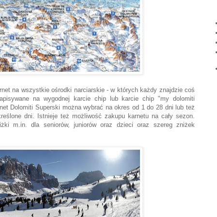
rnet na wszystkie ośrodki narciarskie - w których każdy znajdzie coś
zapisywane na wygodnej karcie chip lub karcie chip "my dolomiti
net Dolomiti Superski można wybrać na okres od 1 do 28 dni lub też
eślone dni. Istnieje też możliwość zakupu karnetu na cały sezon.
iżki m.in. dla seniorów, juniorów oraz dzieci oraz szereg zniżek