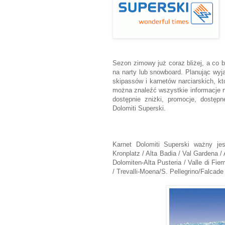
Sezon zimowy już coraz bliżej, a co ba
na narty lub snowboard. Planując wyj
skipassów i karnetów narciarskich, k
można znaleźć wszystkie informacje n
dostępnie zniżki, promocje, dostępn
Dolomiti Superski.
Karnet Dolomiti Superski ważny je
Kronplatz / Alta Badia / Val Gardena /
Dolomiten-Alta Pusteria / Valle di Fi
/ Trevalli-Moena/S. Pellegrino/Falcade