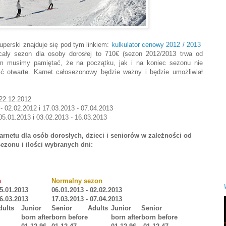
uperski znajduje się pod tym linkiem:
kulkulator cenowy 2012 / 2013
cały sezon dla osoby dorosłej to 710€ (sezon 2012/2013 trwa od
ym musimy pamiętać, że na początku, jak i na koniec sezonu nie
ć otwarte. Karnet całosezonowy będzie ważny i będzie umożliwiał
 22.12.2012
 02.02.2012 i 17.03.2013 - 07.04.2013
05.01.2013 i 03.02.2013 - 16.03.2013
karnetu dla osób dorosłych, dzieci i seniorów w zależności od
sezonu i ilości wybranych dni:
n
Normalny sezon
05.01.2013
06.01.2013 - 02.02.2013
16.03.2013
17.03.2013 - 07.04.2013
dults
Junior
Senior
Adults
Junior
Senior
born after
born before
born after
born before