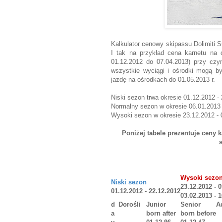
Kalkulator cenowy skipassu Dolimiti S
I tak na przykład cena karnetu na 
01.12.2012 do 07.04.2013) przy cz
wszystkie wyciągi i ośrodki mogą by
jazdę na ośrodkach do 01.05.2013 r.
Niski sezon trwa okresie 01.12.2012 -
Normalny sezon w okresie 06.01.2013 -
Wysoki sezon w okresie 23.12.2012 - 
Poniżej tabele prezentuje ceny 
Wysoki sezo
Niski sezon
23.12.2012 - 
01.12.2012 - 22.12.2012
03.02.2013 - 
d
Dorośli
Junior
Senior
A
a
born after
born before