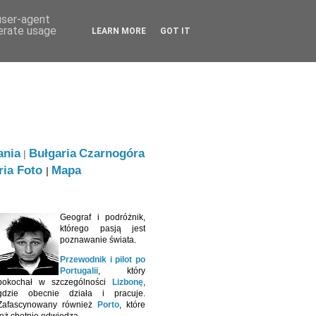
 user-agent
nerate usage
LEARN MORE
GOT IT
ania
Bułgaria
Czarnogóra
|
ria Foto
Mapa
|
Geograf i podróżnik,
którego pasją jest
poznawanie świata.
Przewodnik i pilot po
Portugalii
, który
pokochał w szczególności
Lizbonę
,
gdzie obecnie działa i pracuje.
Zafascynowany również
Porto
, które