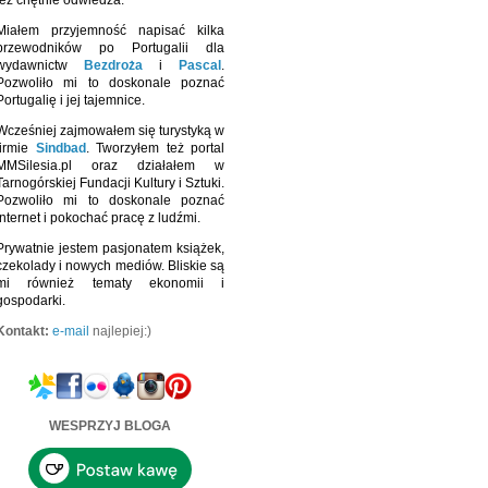
też chętnie odwiedza.
Miałem przyjemność napisać kilka
przewodników po Portugalii dla
wydawnictw
Bezdroża
i
Pascal
.
Pozwoliło mi to doskonale poznać
Portugalię i jej tajemnice.
Wcześniej zajmowałem się turystyką w
firmie
Sindbad
. Tworzyłem też portal
MMSilesia.pl oraz działałem w
Tarnogórskiej Fundacji Kultury i Sztuki.
Pozwoliło mi to doskonale poznać
Internet i pokochać pracę z ludźmi.
Prywatnie jestem pasjonatem książek,
czekolady i nowych mediów. Bliskie są
mi również tematy ekonomii i
gospodarki.
Kontakt:
e-mail
najlepiej:)
WESPRZYJ BLOGA