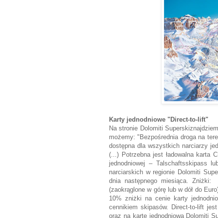
Karty jednodniowe "Direct-to-lift"
Na stronie Dolomiti Superskiznajdziem
możemy: "Bezpośrednia droga na teren 
dostępna dla wszystkich narciarzy jed
(...) Potrzebna jest ładowalna karta 
jednodniowej – Talschaftsskipass lu
narciarskich w regionie Dolomiti Sup
dnia następnego miesiąca. Zniżki: 
(zaokrąglone w górę lub w dół do Euro
10% zniżki na cenie karty jednodnio
cennikiem skipasów. Direct-to-lift j
oraz na kartę jednodniową Dolomiti S