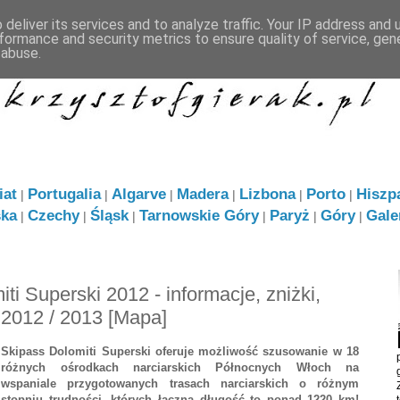
deliver its services and to analyze traffic. Your IP address and
formance and security metrics to ensure quality of service, ge
 abuse.
iat
Portugalia
Algarve
Madera
Lizbona
Porto
Hiszp
|
|
|
|
|
|
ska
Czechy
Śląsk
Tarnowskie Góry
Paryż
Góry
Gale
|
|
|
|
|
|
i Superski 2012 - informacje, zniżki,
 2012 / 2013 [Mapa]
Skipass Dolomiti Superski oferuje możliwość szusowanie w 18
różnych ośrodkach narciarskich Północnych Włoch na
wspaniale przygotowanych trasach narciarskich o różnym
stopniu trudności, których łączna długość to ponad 1220 km!