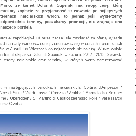
Mimo, że karnet Dolomiti Superski ma swoją cenę, którą
musimy zapłacić za przyjemność szusowania po najlepszych
terenach narciarskich Włoch, to jednak jeśli wybierzemy
odpowiednie terminy, poszukamy promocji, nie zrujnuje one
naszego portfela.
rdziej zapobiegliwi już teraz zaczęli się rozglądać za ofertą wyjazdu
azd na narty warto wcześniej zorientować się w cenach i promocjach
tóre w Austrii lub Włoszech do najtańszych nie należą. W tym wpisie
a temat skipassu Dolomiti Superski w sezonie 2012 / 2013. Sprawdź
e tereny narciarskie oraz terminy, w których warto zarezerwować
st w następujących ośrodkach narciarskich: Cortina d'Ampezzo /
 Alpe di Siusi / Val di Fassa / Carezza / Arabba / Marmolada / Sextner
emme / Obereggen / S. Martino di Castrozza/Passo Rolle / Valle Isarco
 oraz Civetta.