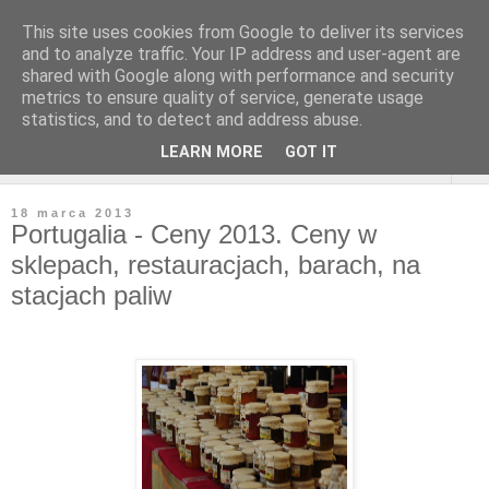
This site uses cookies from Google to deliver its services
and to analyze traffic. Your IP address and user-agent are
shared with Google along with performance and security
metrics to ensure quality of service, generate usage
statistics, and to detect and address abuse.
LEARN MORE
GOT IT
▼
18 marca 2013
Portugalia - Ceny 2013. Ceny w
sklepach, restauracjach, barach, na
stacjach paliw