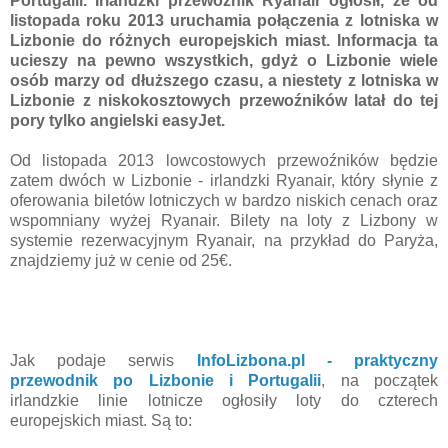
Portugalii. Irlandzki przewoźnik Ryanair ogłosił, że od
listopada roku 2013 uruchamia połączenia z lotniska w
Lizbonie do różnych europejskich miast. Informacja ta
ucieszy na pewno wszystkich, gdyż o Lizbonie wiele
osób marzy od dłuższego czasu, a niestety z lotniska w
Lizbonie z niskokosztowych przewoźników latał do tej
pory tylko angielski easyJet.
Od listopada 2013 lowcostowych przewoźników będzie
zatem dwóch w Lizbonie - irlandzki Ryanair, który słynie z
oferowania biletów lotniczych w bardzo niskich cenach oraz
wspomniany wyżej Ryanair. Bilety na loty z Lizbony w
systemie rezerwacyjnym Ryanair, na przykład do Paryża,
znajdziemy już w cenie od 25€.
Jak podaje serwis
InfoLizbona.pl - praktyczny
przewodnik po Lizbonie i Portugalii
, na początek
irlandzkie linie lotnicze ogłosiły loty do czterech
europejskich miast. Są to: