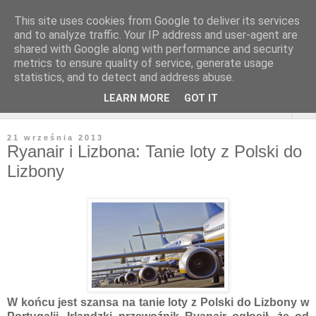
This site uses cookies from Google to deliver its services
and to analyze traffic. Your IP address and user-agent are
shared with Google along with performance and security
metrics to ensure quality of service, generate usage
statistics, and to detect and address abuse.
LEARN MORE
GOT IT
▼
21 września 2013
Ryanair i Lizbona: Tanie loty z Polski do
Lizbony
W końcu jest szansa na tanie loty z Polski do Lizbony w