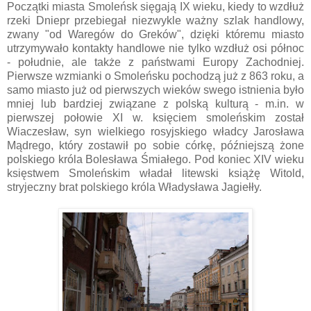
Początki miasta Smoleńsk sięgają IX wieku, kiedy to wzdłuż
rzeki Dniepr przebiegał niezwykle ważny szlak handlowy,
zwany "od Waregów do Greków", dzięki któremu miasto
utrzymywało kontakty handlowe nie tylko wzdłuż osi północ
- południe, ale także z państwami Europy Zachodniej.
Pierwsze wzmianki o Smoleńsku pochodzą już z 863 roku, a
samo miasto już od pierwszych wieków swego istnienia było
mniej lub bardziej związane z polską kulturą - m.in. w
pierwszej połowie XI w. księciem smoleńskim został
Wiaczesław, syn wielkiego rosyjskiego władcy Jarosława
Mądrego, który zostawił po sobie córkę, późniejszą żone
polskiego króla Bolesława Śmiałego. Pod koniec XIV wieku
księstwem Smoleńskim władał litewski książę Witold,
stryjeczny brat polskiego króla Władysława Jagiełły.