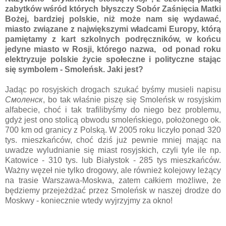
zabytków wśród których błyszczy Sobór Zaśnięcia Matki
Bożej, bardziej polskie, niż może nam się wydawać,
miasto związane z największymi władcami Europy, którą
pamiętamy z kart szkolnych podręczników, w końcu
jedyne miasto w Rosji, którego nazwa, od ponad roku
elektryzuje polskie życie społeczne i polityczne stając
się symbolem - Smoleńsk. Jaki jest?
Jadąc po rosyjskich drogach szukać byśmy musieli napisu
Смоленск
, bo tak właśnie piszę się Smoleńsk w rosyjskim
alfabecie, choć i tak trafilibyśmy do niego bez problemu,
gdyż jest ono stolicą obwodu smoleńskiego, położonego ok.
700 km od granicy z Polską. W 2005 roku liczyło ponad 320
tys. mieszkańców, choć dziś już pewnie mniej mając na
uwadze wyludnianie się miast rosyjskich, czyli tyle ile np.
Katowice - 310 tys. lub Białystok - 285 tys mieszkańców.
Ważny węzeł nie tylko drogowy, ale również kolejowy leżący
na trasie Warszawa-Moskwa, zatem całkiem możliwe, że
będziemy przejeżdżać przez Smoleńsk w naszej drodze do
Moskwy - koniecznie wtedy wyjrzyjmy za okno!