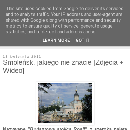
This site uses cookies from Google to deliver its services
and to analyze traffic. Your IP address and user-agent are
shared with Google along with performance and security
metrics to ensure quality of service, generate usage
statistics, and to detect and address abuse.
LEARN MORE
GOT IT
▼
13 kwietnia 2011
Smoleńsk, jakiego nie znacie [Zdjęcia +
Wideo]
Nazywane
"Brylantową stolicą Rosji"
, z szeroką paletą