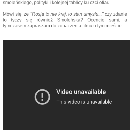
smoleńskiego, polityki i kolejnej tablicy ku czci ofiar.
Mówi się, że
"Rosja to nie kraj, to stan umysłu..."
czy zdanie
to tyczy się również Smoleńska? Oceńcie sami, a
tymczasem zapraszam do zobaczenia filmu o tym mieście: