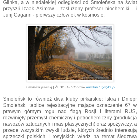
Glinka, a w niedalekiej odległości od Smoleńska na świat
przyszli Izaak Asimow - zasłużony profesor biochemiki - i
Jurij Gagarin - pierwszy człowiek w kosmosie.
Smoleńsk jesienią | Źr. BP TOP Chorzów
www.top.turystyka.pl
Smoleńsk to również dwa kluby piłkarskie: Iskra i Dniepr
Smoleńsk, tablice rejestracyjne mające oznaczenie 67 w
prawym górnym rogu nad flagą Rosji i literami RUS,
rozwinięty przemysł chemiczny i petrochemiczny (produkcja
nawozów sztucznych i mas plastycznych) oraz spożywczy, a
przede wszystkim zwykli ludzie, których średnio interesują
sprzeczki polskich i rosyjskich władz na temat śledztwa