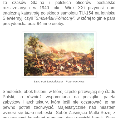
za czasów Stalina i polskich oficerów bestialsko
rozstrzelanych w 1940 roku. Wiek XXi przynosi nam
tragiczną katastrofę polskiego samolotu TU-154 na lotnisku
Siewiernyj, czyli
"Smoleńsk Północny”
, w której to ginie para
prezydencka oraz 94 inne osoby.
Bitwa pod Smoleńskiem | Peter von Hess
Smoleńsk, obok historii, w której często przewijają się śladu
Polski, to również wspomniana na początku paleta
zabytków i architektury, która jeśli nie oczarować, to na
pewno potrafi zachwycić. Majestatycznie nad miastem
wznosi się biało-niebieski Sobór Zaśnięcia Matki Bożej z
pozłacanymi kopułami reprezentujący rosyjski barok. Stara