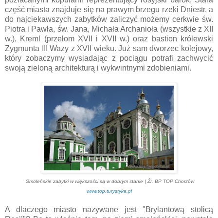
część miasta znajduje się na prawym brzegu rzeki Dniestr, a
do najciekawszych zabytków zaliczyć możemy cerkwie św.
Piotra i Pawła, św. Jana, Michała Archanioła (wszystkie z XII
w.), Kreml (przełom XVII i XVII w.) oraz bastion królewski
Zygmunta III Wazy z XVII wieku. Już sam dworzec kolejowy,
który zobaczymy wysiadając z pociągu potrafi zachwycić
swoją zieloną architekturą i wykwintnymi zdobieniami.
Smoleńskie zabytki w większości są w dobrym stanie | Źr. BP TOP Chorzów
www.top.turystyka.pl
A dlaczego miasto nazywane jest "Brylantową stolicą