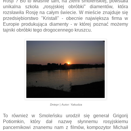
Rosji"? Bo to właśnie tam, na ziemi smoleńskiej, powstała
unikalna szkoła „rosyjskiej obróbki” diamentów, która
rozsławiła Rosję na całym świecie. W mieście znajduje się
przedsiębiorstwo "Kristall" - obecnie największa firma w
Europie produkująca diamenty - w której poznać możemy
tajniki obróbki tego drogocennego kruszcu.
Dniepr | Autor: Yakudza
To również w Smoleńsku urodził się generał Grigorij
Potiomkin, który dał nazwę słynnemu rosyjskiemu
pancernikowi znanemu nam z filmów, kompozytor Michaił