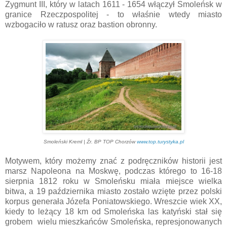
Zygmunt III, który w latach 1611 - 1654 włączył Smoleńsk w
granice Rzeczpospolitej - to właśnie wtedy miasto
wzbogaciło w ratusz oraz bastion obronny.
Smoleński Kreml | Źr. BP TOP Chorzów
www.top.turystyka.pl
Motywem, który możemy znać z podręczników historii jest
marsz Napoleona na Moskwę, podczas którego to 16-18
sierpnia 1812 roku w Smoleńsku miała miejsce wielka
bitwa, a 19 października miasto zostało wzięte przez polski
korpus generała Józefa Poniatowskiego. Wreszcie wiek XX,
kiedy to leżący 18 km od Smoleńska las katyński stał się
grobem wielu mieszkańców Smoleńska, represjonowanych