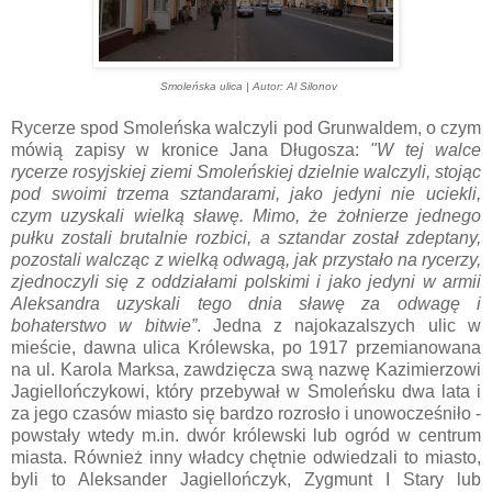
Smoleńska ulica | Autor: Al Silonov
Rycerze spod Smoleńska walczyli pod Grunwaldem, o czym
mówią zapisy w kronice Jana Długosza:
"W tej walce
rycerze rosyjskiej ziemi Smoleńskiej dzielnie walczyli, stojąc
pod swoimi trzema sztandarami, jako jedyni nie uciekli,
czym uzyskali wielką sławę. Mimo, że żołnierze jednego
pułku zostali brutalnie rozbici, a sztandar został zdeptany,
pozostali walcząc z wielką odwagą, jak przystało na rycerzy,
zjednoczyli się z oddziałami polskimi i jako jedyni w armii
Aleksandra uzyskali tego dnia sławę za odwagę i
bohaterstwo w bitwie”
. Jedna z najokazalszych ulic w
mieście, dawna ulica Królewska, po 1917 przemianowana
na ul. Karola Marksa, zawdzięcza swą nazwę Kazimierzowi
Jagiellończykowi, który przebywał w Smoleńsku dwa lata i
za jego czasów miasto się bardzo rozrosło i unowocześniło -
powstały wtedy m.in. dwór królewski lub ogród w centrum
miasta. Również inny władcy chętnie odwiedzali to miasto,
byli to Aleksander Jagiellończyk, Zygmunt I Stary lub