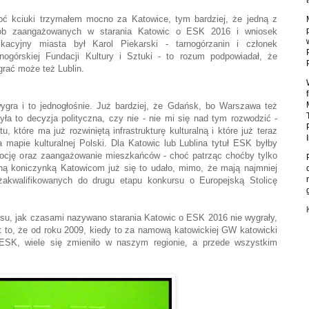
oć kciuki trzymałem mocno za Katowice, tym bardziej, że jedną z
ób zaangażowanych w starania Katowic o ESK 2016 i wniosek
likacyjny miasta był Karol Piekarski - tarnogórzanin i członek
rnogórskiej Fundacji Kultury i Sztuki - to rozum podpowiadał, że
grać może też Lublin.
gra i to jednogłośnie. Już bardziej, że Gdańsk, bo Warszawa też
yła to decyzja polityczna, czy nie - nie mi się nad tym rozwodzić -
 które ma już rozwiniętą infrastrukturę kulturalną i które już teraz
mapie kulturalnej Polski. Dla Katowic lub Lublina tytuł ESK byłby
mocję oraz zaangażowanie mieszkańców - choć patrząc choćby tylko
ną koniczynką Katowicom już się to udało, mimo, że mają najmniej
akwalifikowanych do drugu etapu konkursu o Europejską Stolicę
su, jak czasami nazywano starania Katowic o ESK 2016 nie wygrały,
st to, że od roku 2009, kiedy to za namową katowickiej GW katowicki
ł ESK, wiele się zmieniło w naszym regionie, a przede wszystkim