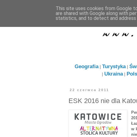
This site uses cookies from Google to 
are shared with Google along with per
statistics, and to detect and address
Geografia
Turystyka
Św
|
|
Ukraina
Pol
|
|
22 czerwca 2011
ESK 2016 nie dla Kato
Pe
20
Ła
w 
ni