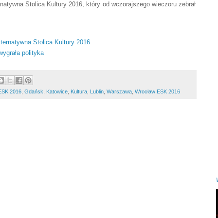
natywna Stolica Kultury 2016, który od wczorajszego wieczoru zebrał
ternatywna Stolica Kultury 2016
ygrała polityka
ESK 2016
,
Gdańsk
,
Katowice
,
Kultura
,
Lublin
,
Warszawa
,
Wrocław ESK 2016