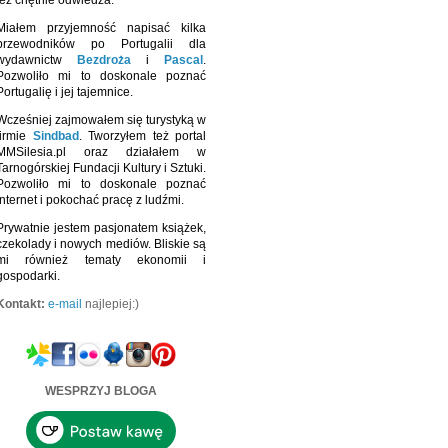
też chętnie odwiedza.
Miałem przyjemność napisać kilka
przewodników po Portugalii dla
wydawnictw
Bezdroża
i
Pascal
.
Pozwoliło mi to doskonale poznać
Portugalię i jej tajemnice.
Wcześniej zajmowałem się turystyką w
firmie
Sindbad
. Tworzyłem też portal
MMSilesia.pl oraz działałem w
Tarnogórskiej Fundacji Kultury i Sztuki.
Pozwoliło mi to doskonale poznać
Internet i pokochać pracę z ludźmi.
Prywatnie jestem pasjonatem książek,
czekolady i nowych mediów. Bliskie są
mi również tematy ekonomii i
gospodarki.
Kontakt:
e-mail
najlepiej:)
WESPRZYJ BLOGA