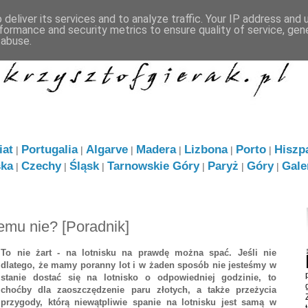
deliver its services and to analyze traffic. Your IP address and
formance and security metrics to ensure quality of service, ge
 abuse.
iat
Portugalia
Algarve
Madera
Lizbona
Porto
Hiszp
|
|
|
|
|
|
ska
Czechy
Śląsk
Tarnowskie Góry
Paryż
Góry
Gale
|
|
|
|
|
|
zemu nie? [Poradnik]
To nie żart - na lotnisku na prawdę można spać. Jeśli nie
dlatego, że mamy poranny lot i w żaden sposób nie jesteśmy w
stanie dostać się na lotnisko o odpowiedniej godzinie, to
choćby dla zaoszczędzenie paru złotych, a także przeżycia
przygody, którą niewątpliwie spanie na lotnisku jest samą w