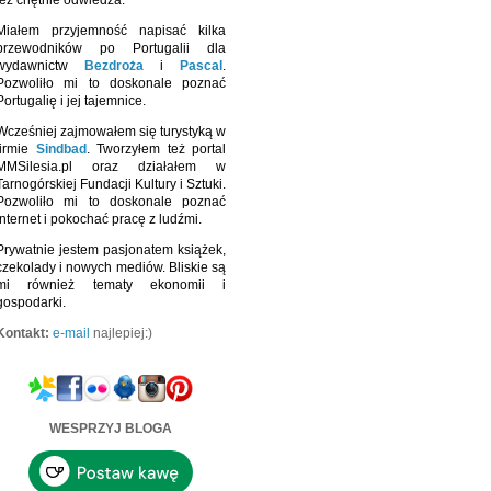
też chętnie odwiedza.
Miałem przyjemność napisać kilka
przewodników po Portugalii dla
wydawnictw
Bezdroża
i
Pascal
.
Pozwoliło mi to doskonale poznać
Portugalię i jej tajemnice.
Wcześniej zajmowałem się turystyką w
firmie
Sindbad
. Tworzyłem też portal
MMSilesia.pl oraz działałem w
Tarnogórskiej Fundacji Kultury i Sztuki.
Pozwoliło mi to doskonale poznać
Internet i pokochać pracę z ludźmi.
Prywatnie jestem pasjonatem książek,
czekolady i nowych mediów. Bliskie są
mi również tematy ekonomii i
gospodarki.
Kontakt:
e-mail
najlepiej:)
WESPRZYJ BLOGA