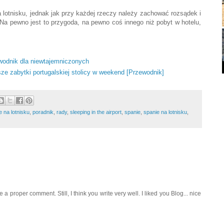
 lotnisku, jednak jak przy każdej rzeczy należy zachować rozsądek i
a pewno jest to przygoda, na pewno coś innego niż pobyt w hotelu,
ewodnik dla niewtajemniczonych
sze zabytki portugalskiej stolicy w weekend [Przewodnik]
 na lotnisku
,
poradnik
,
rady
,
sleeping in the airport
,
spanie
,
spanie na lotnisku
,
e a proper comment. Still, I think you write very well. I liked you Blog... nice