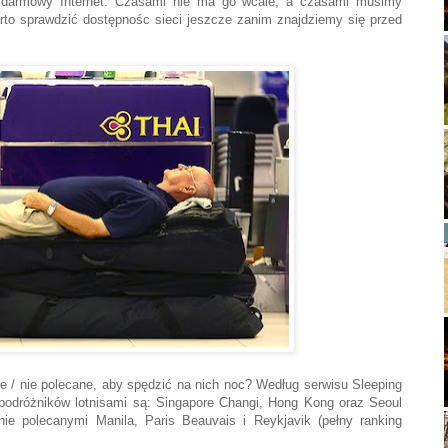
ny darmowy Internet. Czasami nie ma go wcale, a czasami musimy
arto sprawdzić dostępnośc sieci jeszcze zanim znajdziemy się przed
ane / nie polecane, aby spędzić na nich noc? Według serwisu Sleeping
 podróżników lotnisami są: Singapore Changi, Hong Kong oraz Seoul
nie polecanymi Manila, Paris Beauvais i Reykjavik (pełny ranking