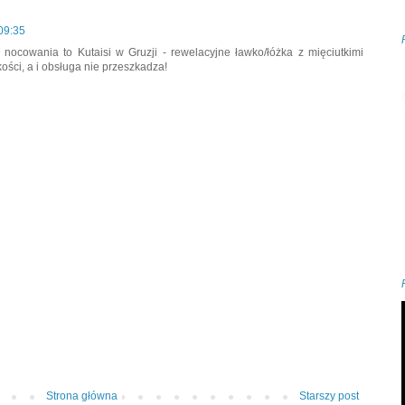
09:35
 nocowania to Kutaisi w Gruzji - rewelacyjne ławko/łóżka z mięciutkimi
ości, a i obsługa nie przeszkadza!
Strona główna
Starszy post