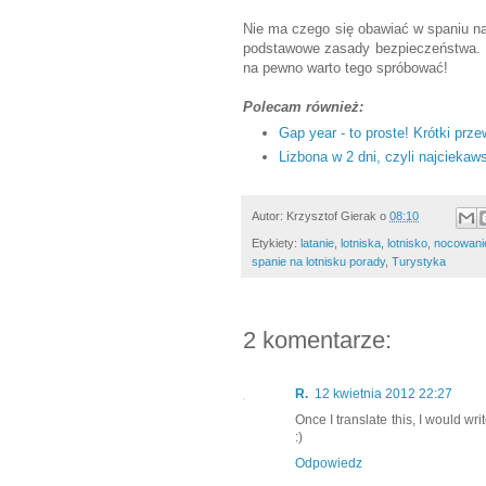
Nie ma czego się obawiać w spaniu na
podstawowe zasady bezpieczeństwa. N
na pewno warto tego spróbować!
Polecam również:
Gap year - to proste! Krótki prz
Lizbona w 2 dni, czyli najciekaw
Autor:
Krzysztof Gierak
o
08:10
Etykiety:
latanie
,
lotniska
,
lotnisko
,
nocowanie
spanie na lotnisku porady
,
Turystyka
2 komentarze:
R.
12 kwietnia 2012 22:27
Once I translate this, I would writ
:)
Odpowiedz