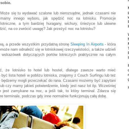
sobie.
Może się tu wydawać szalone lub nierozsądne, jednak czasami nie
mamy innego wyboru, jak spędzić noc na lotnisku. Promocje
lotniczne, a tym bardziej huragany, wichury, śnieżyce lub ulewne
dzić, na co zwrócić uwagę? Jak przeżyć noc na lotnisku?
wą, a przede wszystkim przydatną stronę
Sleeping In Airports
- która
może nam odnaleźć się w lotniskowej rzeczywistości, a także udzieli
 wskazówek dotyczących portów lotniczych praktycznie na całym
, że lotnisko to hotel lub hostel, dlatego zawsze warto mieć
yć lista hoteli w pobliżu lotniska, znajomy z Couch Surfingu lub też
ie będzemy mogli przeczekać do rana. Czasami możemy być zapytani
lub czy mamy jakieś potwierdzenie, kiedy jest nasz lot itp. Wcześniej
e jest zamykane na noc, a jeśli tak, to który terminal. Zdarza się
e terminale, podczas gdy inne normalnie funkcjonują całą dobę.