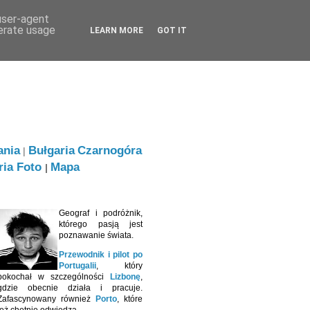
 user-agent
nerate usage
LEARN MORE
GOT IT
ania
Bułgaria
Czarnogóra
|
ria Foto
Mapa
|
Geograf i podróżnik,
którego pasją jest
poznawanie świata.
Przewodnik i pilot po
Portugalii
, który
pokochał w szczególności
Lizbonę
,
gdzie obecnie działa i pracuje.
Zafascynowany również
Porto
, które