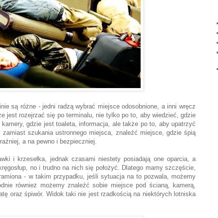
nie są różne - jedni radzą wybrać miejsce odosobnione, a inni wręcz
 jest rozejrzać się po terminalu, nie tylko po to, aby wiedzieć, gdzie
kamery, gdzie jest toaleta, informacja, ale także po to, aby upatrzyć
 zamiast szukania ustronnego miejsca, znaleźć miejsce, gdzie śpią
raźniej, a na pewno i bezpieczniej.
wki i krzesełka, jednak czasami niestety posiadają one oparcia, a
kręgosłup, no i trudno na nich się położyć. Dlatego mamy szczęście,
 ramiona - w takim przypadku, jeśli sytuacja na to pozwala, możemy
bodnie również możemy znaleźć sobie miejsce pod ścianą, kamerą,
tę oraz śpiwór. Widok taki nie jest rzadkością na niektórych lotniska