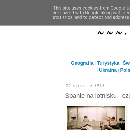
This site uses cookies from Google to 
are shared with Google along with per
statistics, and to detect and address
Geografia
Turystyka
Św
|
|
Ukraina
Pol
|
|
20 stycznia 2012
Spanie na lotnisku - c